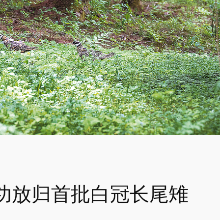
功放归首批白冠长尾雉