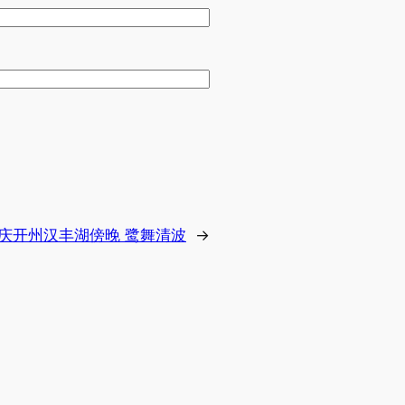
庆开州汉丰湖傍晚 鹭舞清波
→