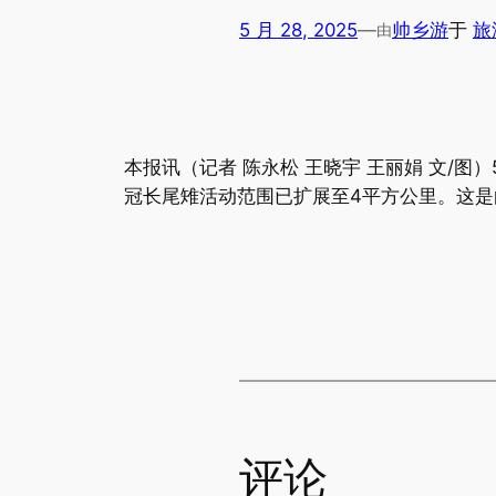
5 月 28, 2025
—
帅乡游
于
旅
由
本报讯（记者 陈永松 王晓宇 王丽娟 文/图）
冠长尾雉活动范围已扩展至4平方公里。这是
评论