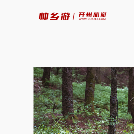
跳
至
内
容